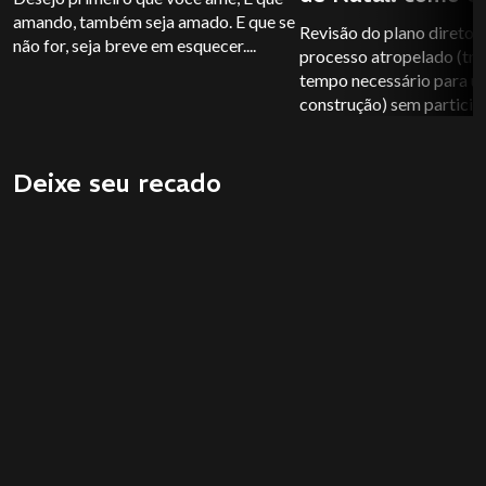
amando, também seja amado. E que se
ocorrendo??
Revisão do plano diretor 
não for, seja breve em esquecer....
processo atropelado (tra
tempo necessário para 
construção) sem participa
Deixe seu recado