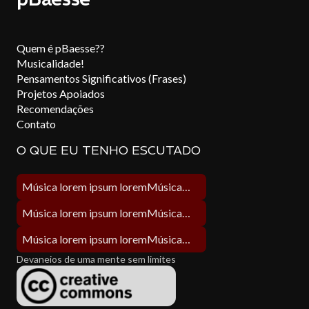
Quem é pBaesse??
Musicalidade!
Pensamentos Significativos (Frases)
Projetos Apoiados
Recomendações
Contato
O QUE EU TENHO ESCUTADO
Música lorem ipsum loremMúsica lorem ipsum lorem
Música lorem ipsum loremMúsica lorem ipsum lorem
Música lorem ipsum loremMúsica lorem ipsum lorem
Devaneios de uma mente sem limites