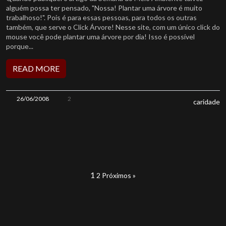
alguém possa ter pensado, "Nossa! Plantar uma árvore é muito
trabalhoso!". Pois é para essas pessoas, para todos os outras
também, que serve o Click Árvore! Nesse site, com um único click do
mouse você pode plantar uma árvore por dia! Isso é possível
porque...
READ MORE
26/06/2008
2
caridade
Posts
1
2
Próximos »
pagination