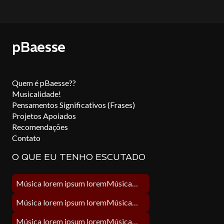
pBaesse
Quem é pBaesse??
Musicalidade!
Pensamentos Significativos (Frases)
Projetos Apoiados
Recomendações
Contato
O QUE EU TENHO ESCUTADO
Música lorem ipsum loremMúsica lorem ipsum lorem
Música lorem ipsum loremMúsica lorem ipsum lorem
Música lorem ipsum loremMúsica lorem ipsum lorem