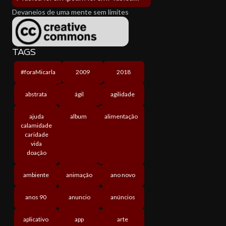
Devaneios de uma mente sem limites
TAGS
#foraMicarla
2009
2018
abstrata
ágil
agilidade
ajuda
album
alimentação
calamidade
caridade
vida
doação
ambiente
animação
ano novo
anos 90
anuncio
anúncios
aplicativo
app
arte