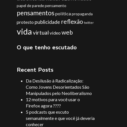
papel de parede
pensamento
pensamentos
política
propaganda
reflexão
publicidade
protesto
twitter
vida
web
virtual
vídeo
O que tenho escutado
Recent Posts
Da Desilusão à Radicalização:
Como Jovens Desorientados São
Manipulados pelo Neoliberalismo
12 motivos para você usar o
Firefox agora ????
5 podcasts que escuto
semanalmente e que você já deveria
conhecer