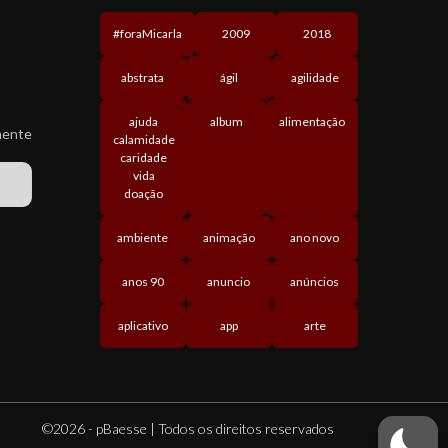
#foraMicarla
2009
2018
abstrata
ágil
agilidade
ajuda
album
alimentação
ente
calamidade
caridade
vida
doação
ambiente
animação
ano novo
anos 90
anuncio
anúncios
aplicativo
app
arte
©2026 - pBaesse | Todos os direitos reservados