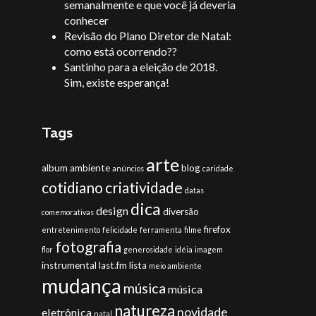
semanalmente e que você já deveria
conhecer
Revisão do Plano Diretor de Natal:
como está ocorrendo??
Santinho para a eleição de 2018.
Sim, existe esperança!
Tags
arte
album
ambiente
blog
anúncios
caridade
cotidiano
criatividade
datas
dica
design
diversão
comemorativas
firefox
entretenimento
felicidade
ferramenta
filme
fotografia
flor
generosidade
idéia
imagem
instrumental
last.fm
lista
meio ambiente
mudança
música
música
natureza
novidade
eletrônica
natal